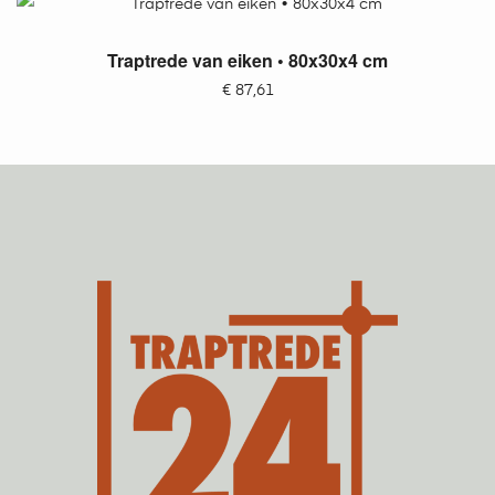
TOEVOEGEN AAN WINKELWAGEN
Traptrede van eiken • 80x30x4 cm
€
87,61