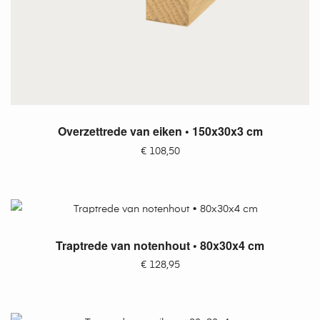
TOEVOEGEN AAN WINKELWAGEN
Overzettrede van eiken • 150x30x3 cm
€
108,50
TOEVOEGEN AAN WINKELWAGEN
Traptrede van notenhout • 80x30x4 cm
€
128,95