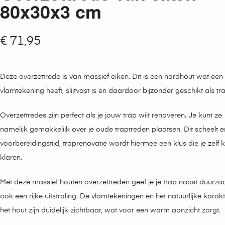
80x30x3 cm
€
71,95
Deze overzettrede is van massief eiken. Dit is een hardhout wat ee
vlamtekening heeft, slijtvast is en daardoor bijzonder geschikt als tr
Overzettredes zijn perfect als je jouw trap wilt renoveren. Je kunt ze
namelijk gemakkelijk over je oude traptreden plaatsen. Dit scheelt 
voorbereidingstijd, traprenovatie wordt hiermee een klus die je zelf 
klaren.
Met deze massief houten overzettreden geef je je trap naast duurz
ook een rijke uitstraling. De vlamtekeningen en het natuurlijke karak
het hout zijn duidelijk zichtbaar, wat voor een warm aanzicht zorgt.