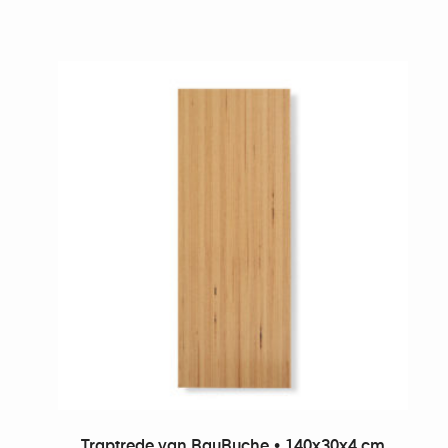
TOEVOEGEN AAN WINKELWAGEN
Traptrede van BauBuche • 140x30x4 cm